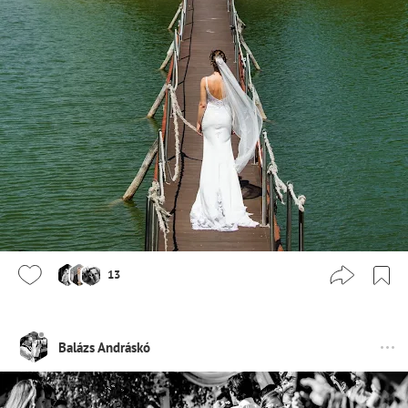
13
Balázs Andráskó