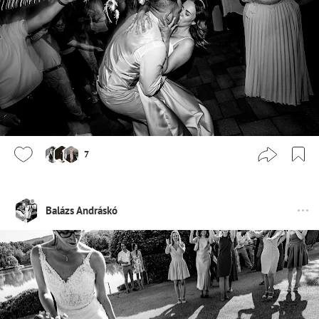
7
Balázs Andráskó