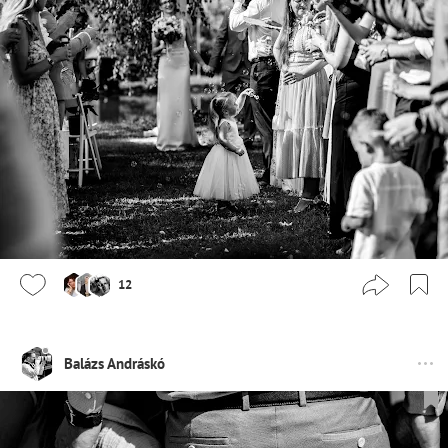
12
Balázs Andráskó