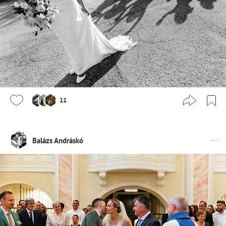
11
Balázs Andráskó