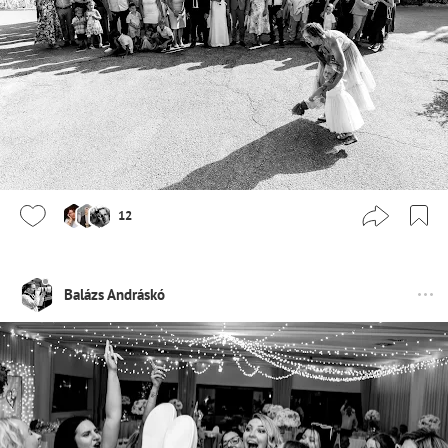
12
Balázs Andráskó