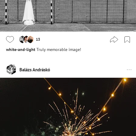
13
white-and-light
Truly memorable image!
Balázs Andráskó