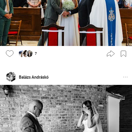
7
Balázs Andráskó