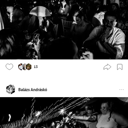
13
Balázs Andráskó