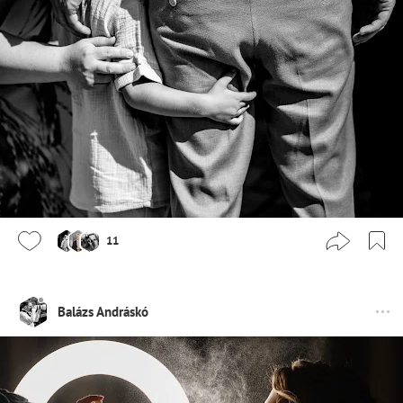
11
Balázs Andráskó