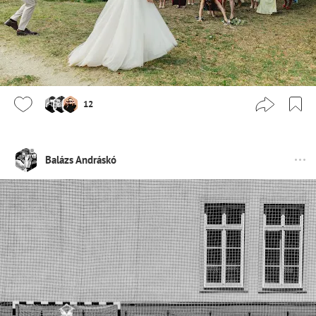
12
Balázs Andráskó