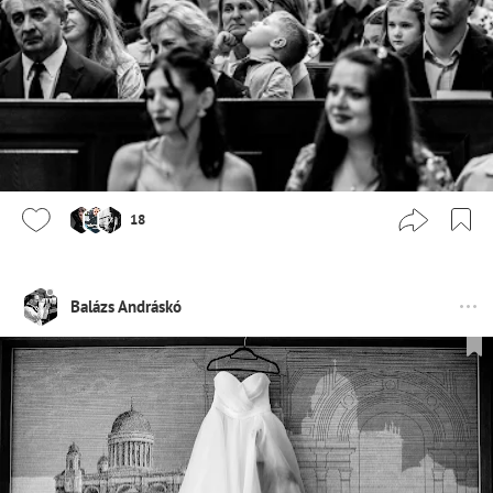
18
Balázs Andráskó