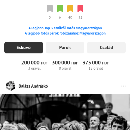
0
6
40
52
A legjobb Top 3 esküvői fotós Magyarországon
A legjobb fotós párok fotózásához Magyarországon
Esküvő
Párok
Család
200
000
300
000
375
000
HUF
HUF
HUF
3 órával
8 órával
12 órával
Balázs Andráskó