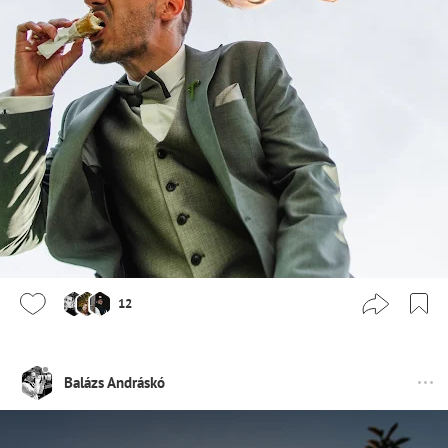
12
Balázs Andráskó