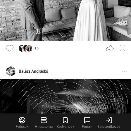
15
Balázs Andráskó
Fotósok
Hírcsatorna
Kedvencek
Fórum
Bejelentkezés