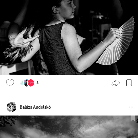
8
Balázs Andráskó