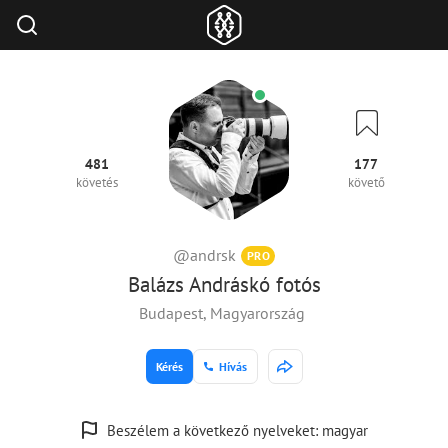
481
177
követés
követő
@andrsk
PRO
Balázs Andráskó fotós
Budapest, Magyarország
Kérés
Hívás
Beszélem a következő nyelveket: magyar