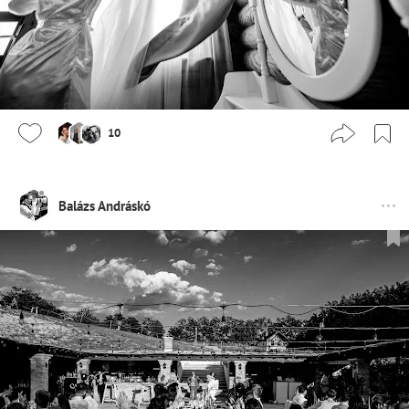
10
Balázs Andráskó