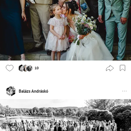
10
Balázs Andráskó