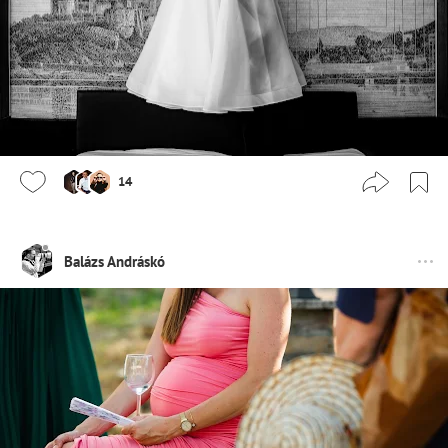
14
Balázs Andráskó