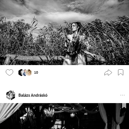
10
Balázs Andráskó