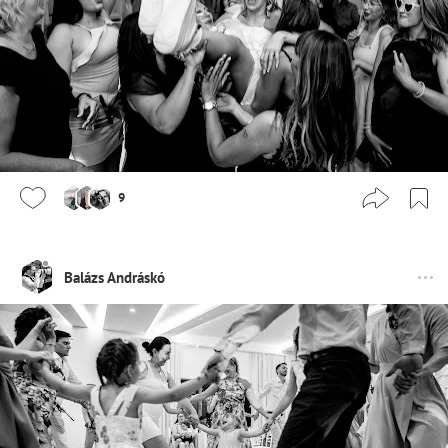
9
Balázs Andráskó