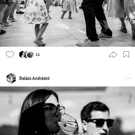
11
Balázs Andráskó