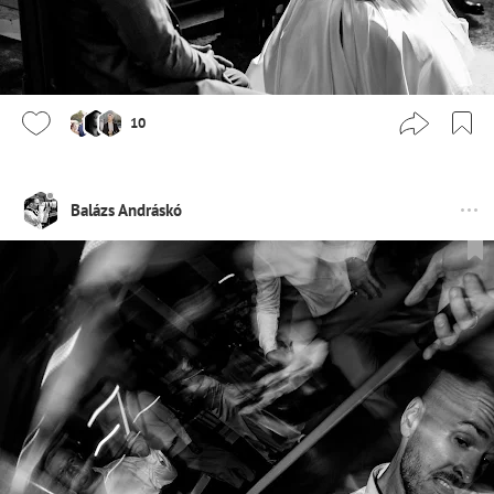
10
Balázs Andráskó