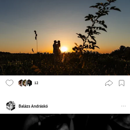
12
Balázs Andráskó