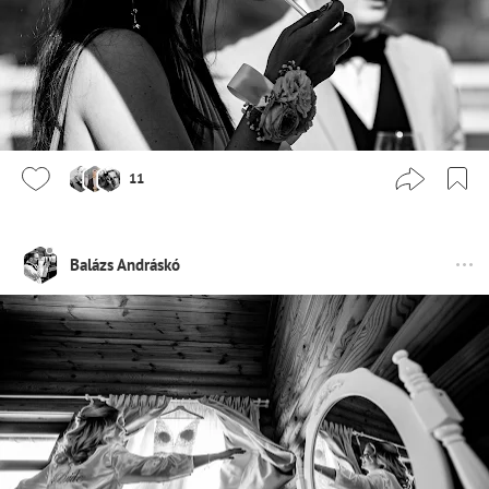
11
Balázs Andráskó