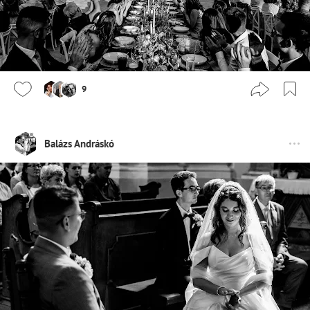
9
Balázs Andráskó