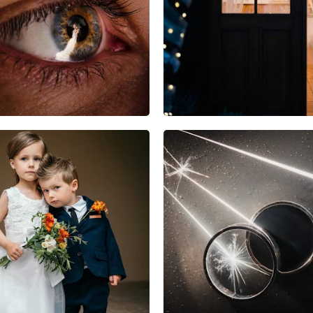
17
3
1
3
0
0
1
2
0
0
0
0