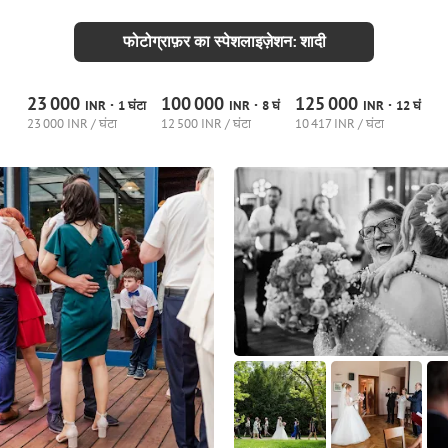
फोटोग्राफ़र का स्पेशलाइज़ेशन: शादी
23
000
100
000
125
000
·
·
·
INR
1 घंटा
INR
8 घं
INR
12 घं
23
000 INR / घंटा
12
500 INR / घंटा
10
417 INR / घंटा
10
0
0
7
0
0