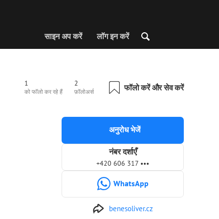
साइन अप करें
लॉग इन करें
1
2
फॉलो करें और सेव करें
को फॉलो कर रहे हैं
फ़ॉलोअर्स
अनुरोध भेजें
नंबर दर्शाएँ
+420 606 317 •••
WhatsApp
benesoliver.cz