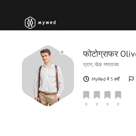
फोटोग्राफर Oli
प्राग, चेक गणराज्य
MyWed में 5 वर्षों
0
0
0
0