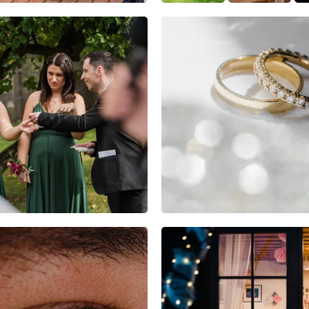
7
0
0
7
0
0