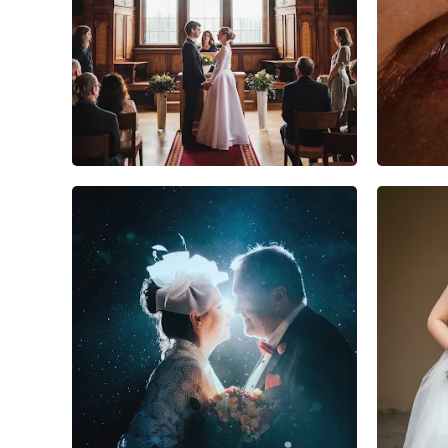
9
0
0
1
0
0