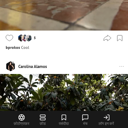
5
bprokos
Cool
Carolina Alamos
फ़ोटोग्राफ़र
फ़ीड
पसंदीदा
मंच
लॉग इन करें