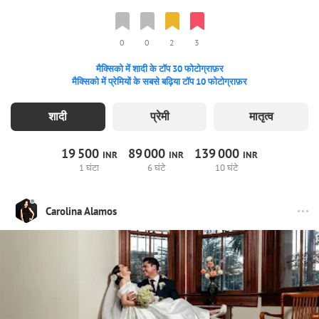
0
0
2
3
मैक्सिको में शादी के टॉप 30 फोटोग्राफ़र
मैक्सिको में प्रेमियों के सबसे बढ़िया टॉप 10 फोटोग्राफ़र
शादी
प्रेमी
मातृत्व
19
500
89
000
139
000
INR
INR
INR
1 घंटा
6 घंटे
10 घंटे
Carolina Alamos