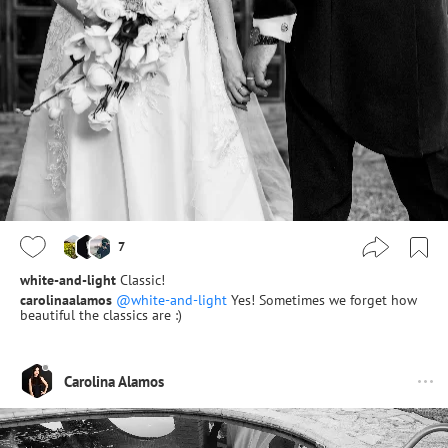
7
white-and-light
Classic!
carolinaalamos
@white-and-light
Yes! Sometimes we forget how
beautiful the classics are :)
Carolina Alamos