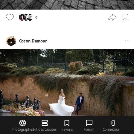
6
Cocon Damour
Photographes
Fil d'actualités
Favoris
Forum
Connexion