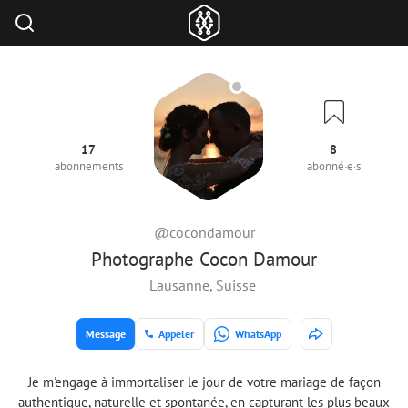
17
8
abonnements
abonné·e·s
@cocondamour
Photographe Cocon Damour
Lausanne, Suisse
Message
Appeler
WhatsApp
Je m'engage à immortaliser le jour de votre mariage de façon
authentique, naturelle et spontanée, en capturant les plus beaux