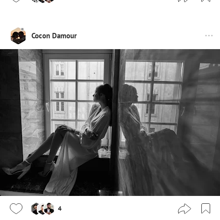
Cocon Damour
4