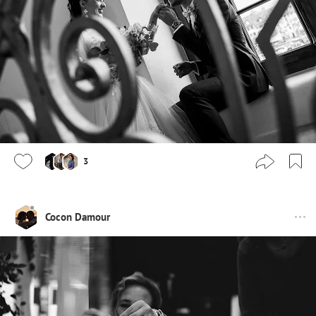
3
Cocon Damour