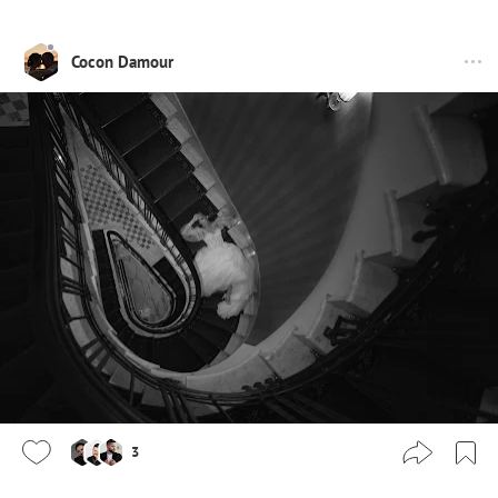
Cocon Damour
3