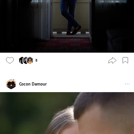
8
Cocon Damour