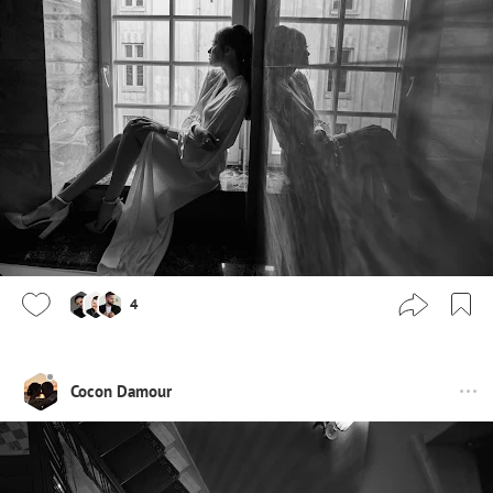
4
Cocon Damour