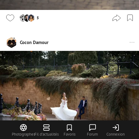
5
Cocon Damour
Photographes
Fil d'actualités
Favoris
Forum
Connexion