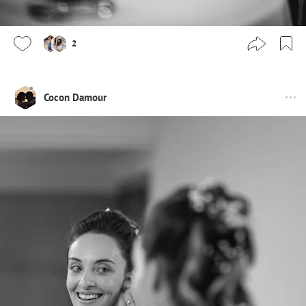
2
Cocon Damour