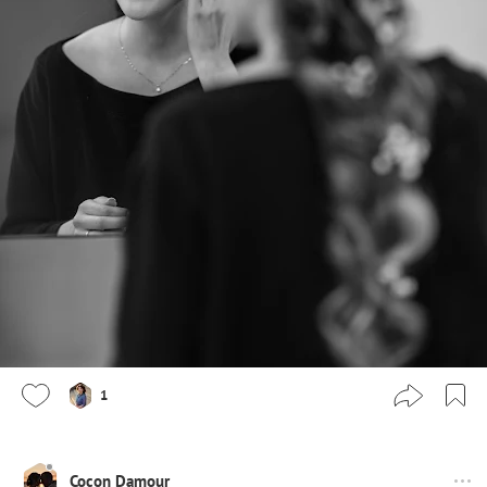
1
Cocon Damour