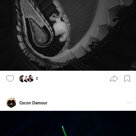
3
Cocon Damour