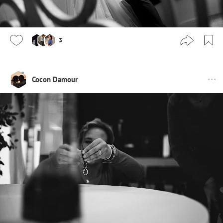
3
Cocon Damour