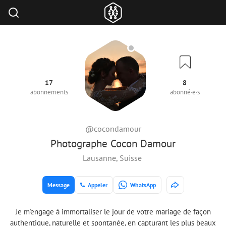
17
8
abonnements
abonné·e·s
@cocondamour
Photographe Cocon Damour
Lausanne, Suisse
Message
Appeler
WhatsApp
Je m'engage à immortaliser le jour de votre mariage de façon
authentique, naturelle et spontanée, en capturant les plus beaux