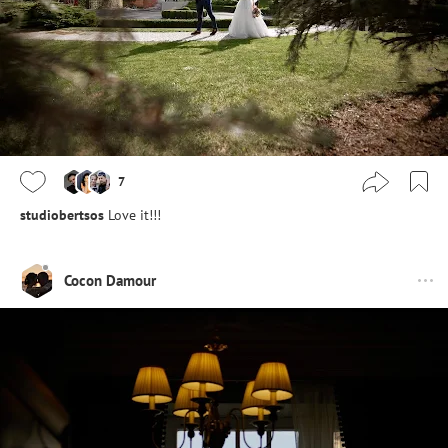
7
studiobertsos
Love it!!!
Cocon Damour