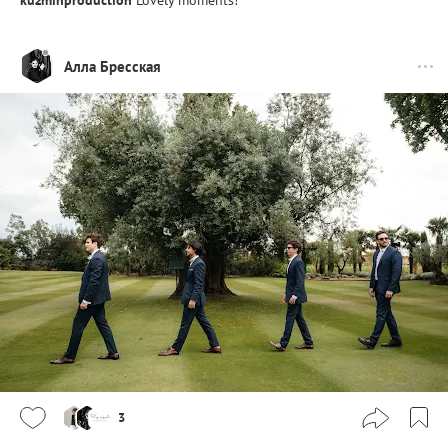
kuzminproduction
Lovely moments!
Алла Бресская
3