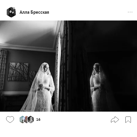
Алла Бресская
16