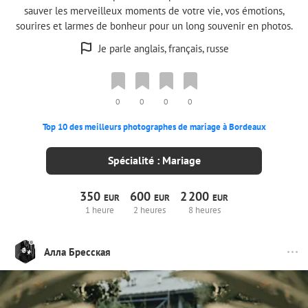
sauver les merveilleux moments de votre vie, vos émotions,
sourires et larmes de bonheur pour un long souvenir en photos.
Je parle anglais, français, russe
0
0
0
0
Top 10 des meilleurs photographes de mariage à Bordeaux
Spécialité : Mariage
350
600
2
200
EUR
EUR
EUR
1 heure
2 heures
8 heures
Алла Бресская