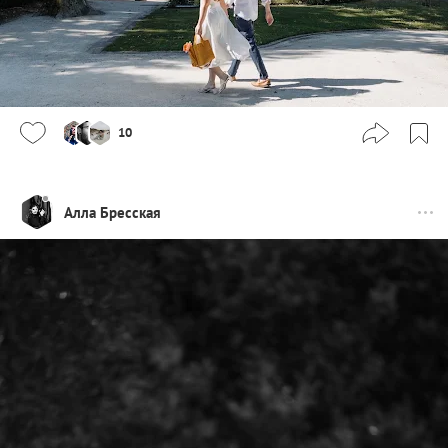
10
Алла Бресская