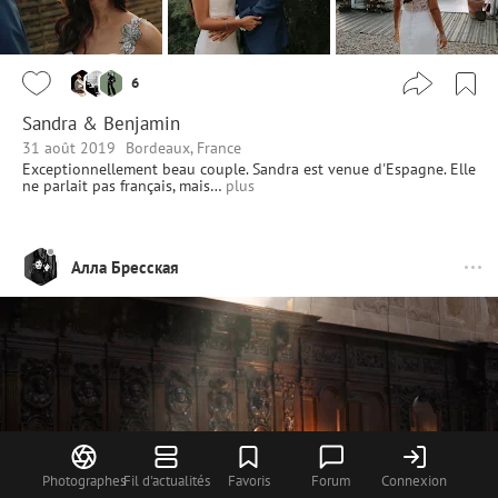
6
Sandra & Benjamin
31 août 2019
Bordeaux, France
Exceptionnellement beau couple. Sandra est venue d'Espagne. Elle
ne parlait pas français, mais…
plus
Алла Бресская
Photographes
Fil d'actualités
Favoris
Forum
Connexion