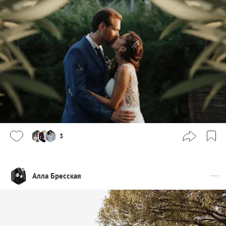
3
Алла Бресская