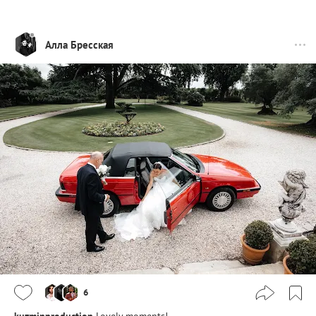
Алла Бресская
6