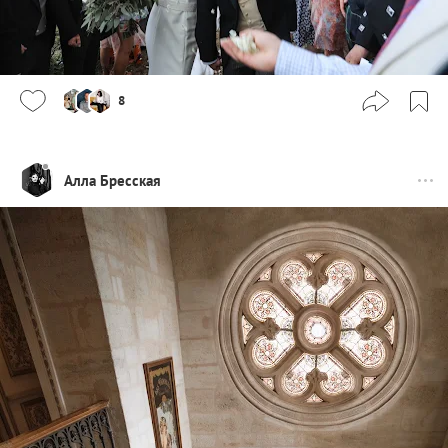
8
Алла Бресская