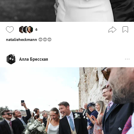
6
natalieheckmann
😍😍😍
Алла Бресская