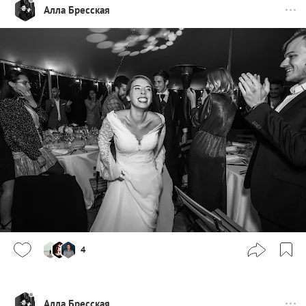
Алла Бресская
4
Алла Бресская