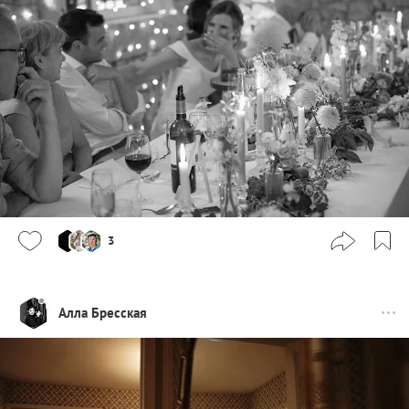
3
Алла Бресская