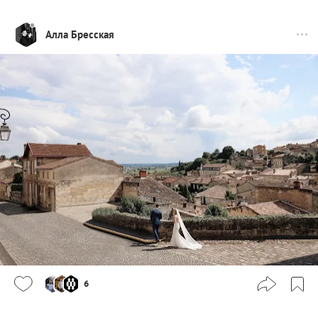
Алла Бресская
6