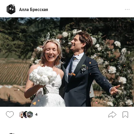
Алла Бресская
4