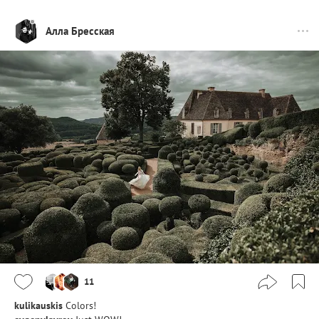
Алла Бресская
11
kulikauskis
Colors!