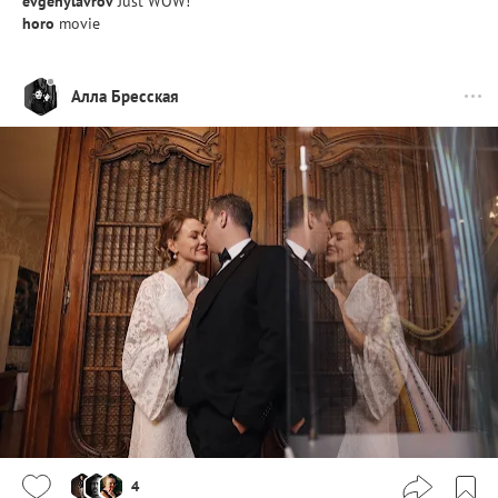
evgenylavrov
Just WOW!
horo
movie
Алла Бресская
4