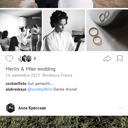
3
Merlin & Mike wedding
16 septembre 2023
Bordeaux, France
cocktailfoto
Gut gemacht...
alabreskaya
@cocktailfoto
Danke shone!
Алла Бресская