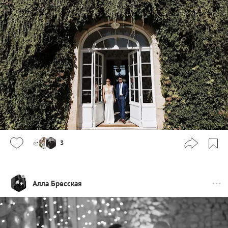
3
Алла Бресская