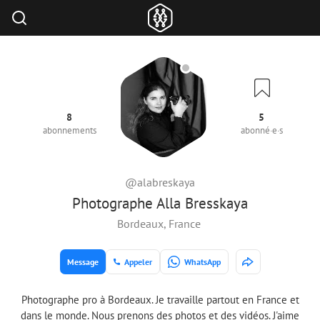
8
5
abonnements
abonné·e·s
@alabreskaya
Photographe Alla Bresskaya
Bordeaux, France
Message
Appeler
WhatsApp
Photographe pro à Bordeaux. Je travaille partout en France et
dans le monde. Nous prenons des photos et des vidéos. J'aime