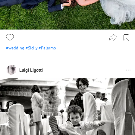
#wedding
#Sicily
#Palermo
Luigi Ligotti