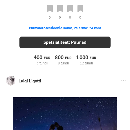
0
0
0
0
Pulmafotosessioonid kohas, Palermo: 24 koht
Spetsialiteet: Pulmad
400
800
1
000
EUR
EUR
EUR
3 tundi
8 tundi
12 tundi
Luigi Ligotti