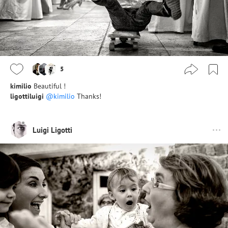
5
kimilio
Beautiful !
ligottiluigi
@kimilio
Thanks!
Luigi Ligotti