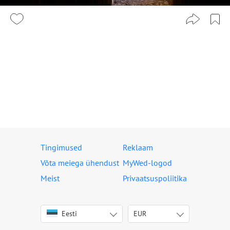
Tingimused
Reklaam
Võta meiega ühendust
MyWed-logod
Meist
Privaatsuspoliitika
Eesti
EUR
English
USD
Italiano
EUR