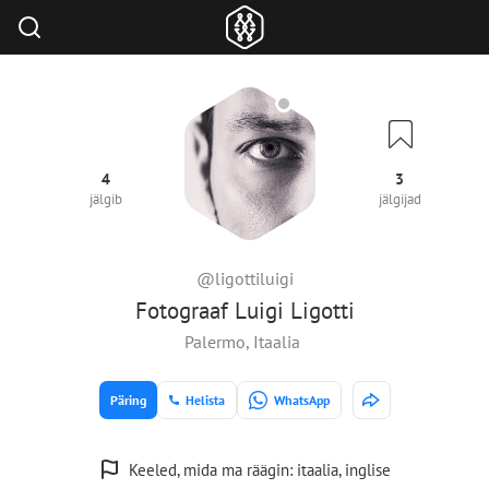
4
3
jälgib
jälgijad
@ligottiluigi
Fotograaf Luigi Ligotti
Palermo, Itaalia
Päring
Helista
WhatsApp
Keeled, mida ma räägin: itaalia, inglise