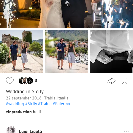
5
Wedding in Sicily
22 september 2018
Trabia, Itaalia
#wedding
#Sicily
#Trabia
#Palermo
vinproduction
belli
Luigi Ligotti