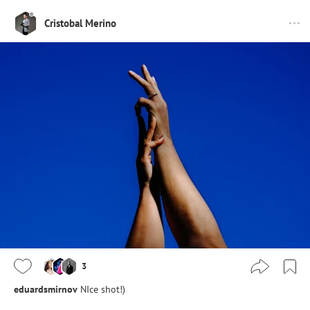
Cristobal Merino
3
eduardsmirnov
NIce shot!)