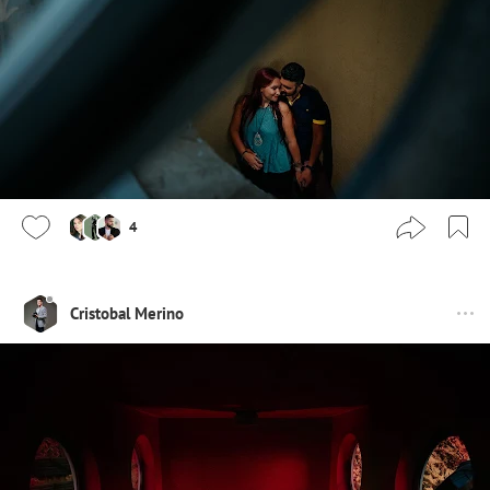
4
Cristobal Merino