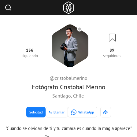
156
89
siguiendo
seguidores
@cristobalmerino
Fotógrafo Cristobal Merino
Santiago, Chile
Solicitud
Llamar
WhatsApp
"Cuando se olvidan de ti y tu cámara es cuando la magia aparece"