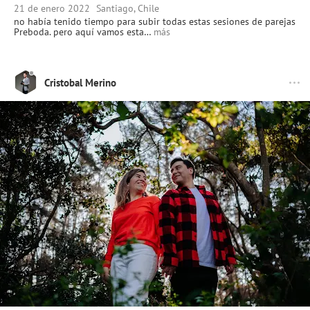
21 de enero 2022
Santiago, Chile
no había tenido tiempo para subir todas estas sesiones de parejas
Preboda. pero aquí vamos esta…
más
Cristobal Merino