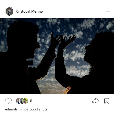
Cristobal Merino
5
eduardsmirnov
Good shot)