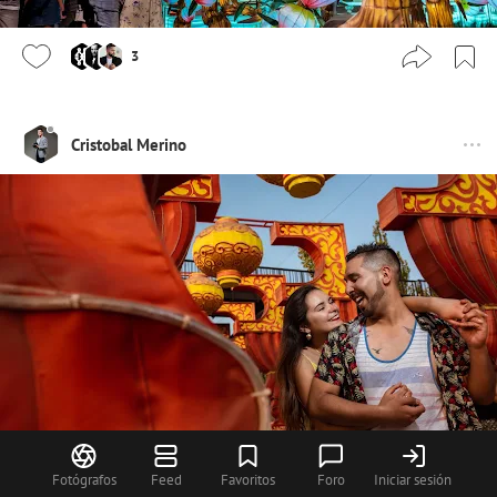
3
Cristobal Merino
Fotógrafos
Feed
Favoritos
Foro
Iniciar sesión
2