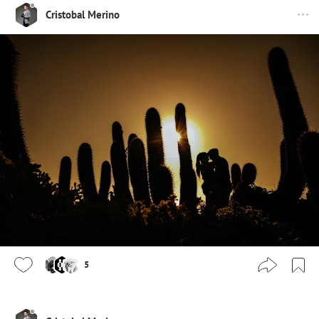
Cristobal Merino
5