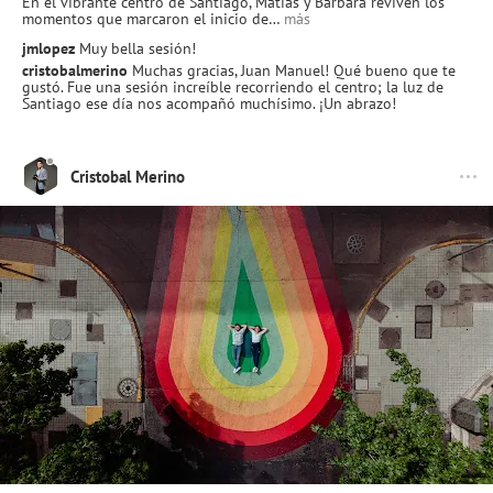
En el vibrante centro de Santiago, Matías y Bárbara reviven los
momentos que marcaron el inicio de…
más
jmlopez
Muy bella sesión!
cristobalmerino
Muchas gracias, Juan Manuel! Qué bueno que te
gustó. Fue una sesión increíble recorriendo el centro; la luz de
Santiago ese día nos acompañó muchísimo. ¡Un abrazo!
Cristobal Merino