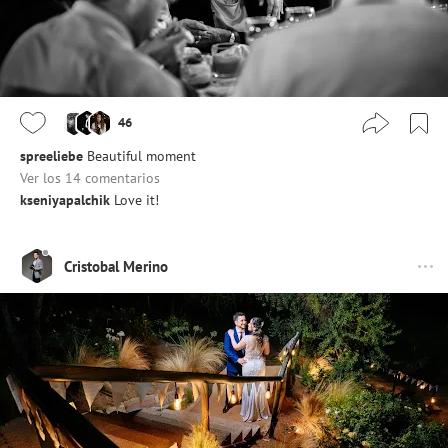
46
spreeliebe
Beautiful moment
Ver los 14 comentarios
kseniyapalchik
Love it!
Cristobal Merino