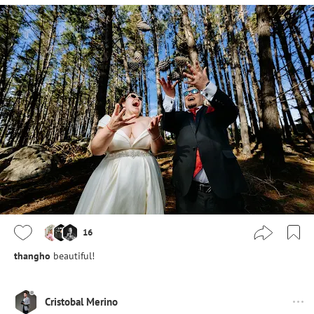
16
thangho
beautiful!
Cristobal Merino