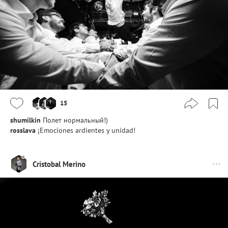
15
shumilkin
Полет нормальный!)
rosslava
¡Emociones ardientes y unidad!
Cristobal Merino