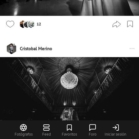
12
Cristobal Merino
Fotógrafos
Feed
Favoritos
Foro
Iniciar sesión