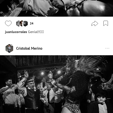
24
juanlucorrales
Genial!!👌🏻
Cristobal Merino