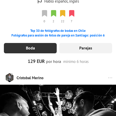
Hablo español, inglés
0
2
22
7
Top 30 de fotógrafos de bodas en Chile
Fotógrafos para sesión de fotos de pareja en Santiago: posición 6
Boda
Parejas
129 EUR
por hora
mínimo 6 horas
Cristobal Merino