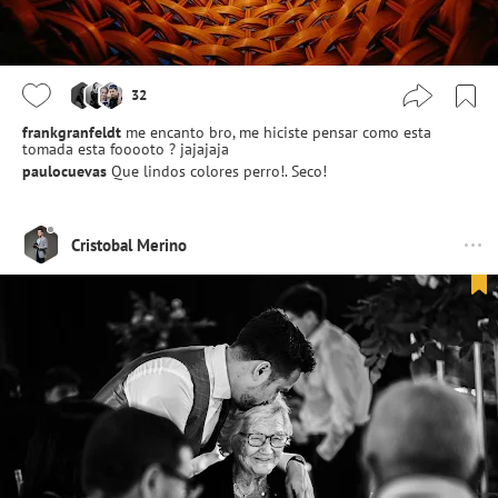
32
frankgranfeldt
me encanto bro, me hiciste pensar como esta
tomada esta fooooto ? jajajaja
paulocuevas
Que lindos colores perro!. Seco!
Cristobal Merino