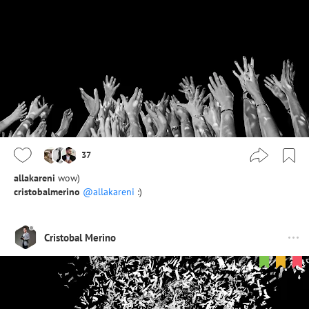
37
allakareni
wow)
cristobalmerino
@allakareni
:)
Cristobal Merino