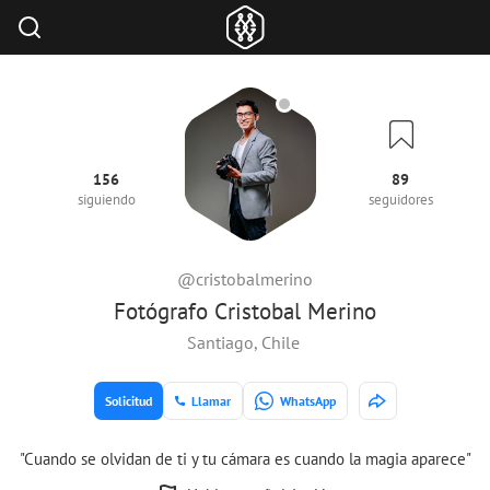
156
89
siguiendo
seguidores
@cristobalmerino
Fotógrafo Cristobal Merino
Santiago, Chile
Solicitud
Llamar
WhatsApp
"Cuando se olvidan de ti y tu cámara es cuando la magia aparece"