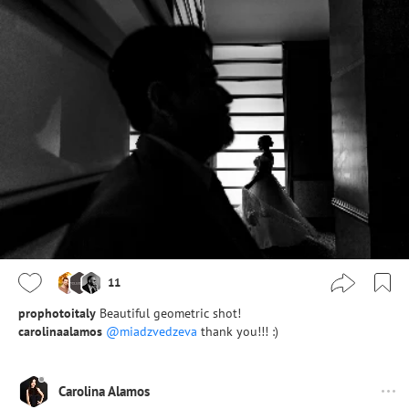
11
prophotoitaly
Beautiful geometric shot!
carolinaalamos
@miadzvedzeva
thank you!!! :)
Carolina Alamos