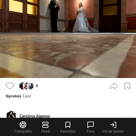
5
bprokos
Cool
Carolina Alamos
Fotógrafos
Feed
Favoritos
Foro
Iniciar sesión