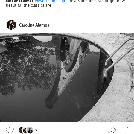
carolinaalamos
@white-and-light
Yes! Sometimes we forget how
beautiful the classics are :)
Carolina Alamos
9