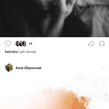
14
halinskyi
цей погляд
Анна Шаульская