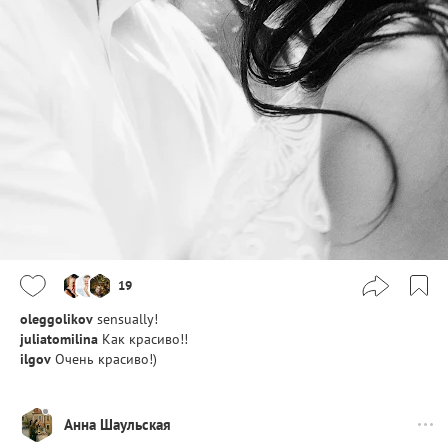
19
oleggolikov
sensually!
juliatomilina
Как красиво!!
ilgov
Очень красиво!)
Анна Шаульская