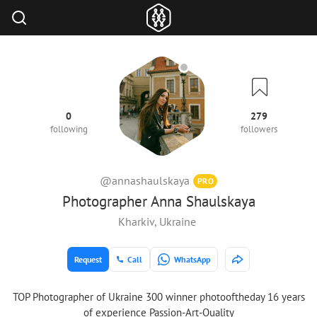
0
279
following
followers
@annashaulskaya
PRO
Photographer Anna Shaulskaya
Kharkiv, Ukraine
Request
Call
WhatsApp
TOP Photographer of Ukraine 300 winner photooftheday 16 years
of experience Passion-Art-Quality