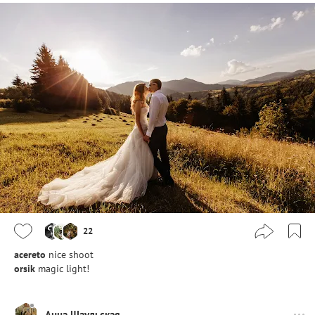
22
acereto
nice shoot
orsik
magic light!
Анна Шаульская