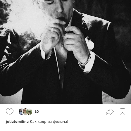
10
juliatomilina
Как кадр из фильма!