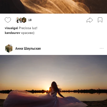
18
visualgal
Preciosa luz!
kandaurov
красиво)
Анна Шаульская