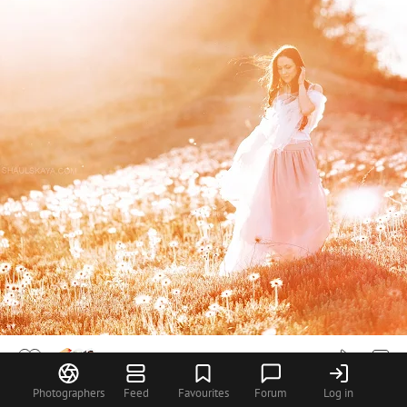
7
Photographers
Feed
Favourites
Forum
Log in