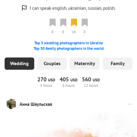
I can speak english, ukrainian, russian, polish.
0
0
16
0
Top 5 wedding photographers in Ukraine
Top 50 family photographers in the world
Wedding
Couples
Maternity
Family
270
405
560
USD
USD
USD
3 hours
6 hours
12 hours
Анна Шаульская