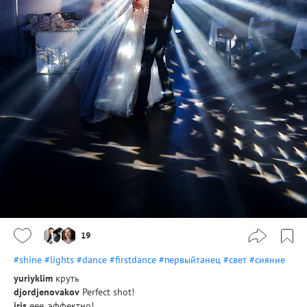
19
#shine
#lights
#dance
#firstdance
#первыйтанец
#свет
#сияние
yuriyklim
круть
djordjenovakov
Perfect shot!
iris
еее, эффектно!