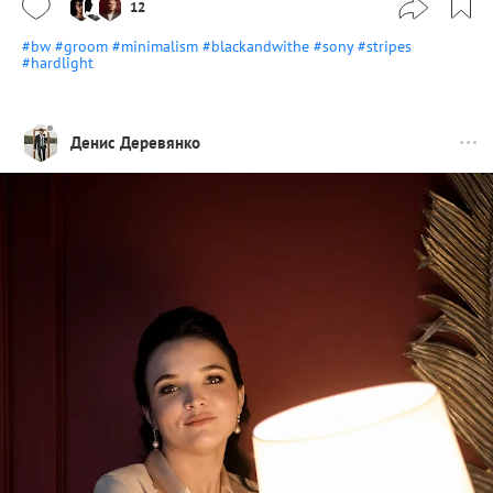
12
#bw
#groom
#minimalism
#blackandwithe
#sony
#stripes
#hardlight
Денис Деревянко