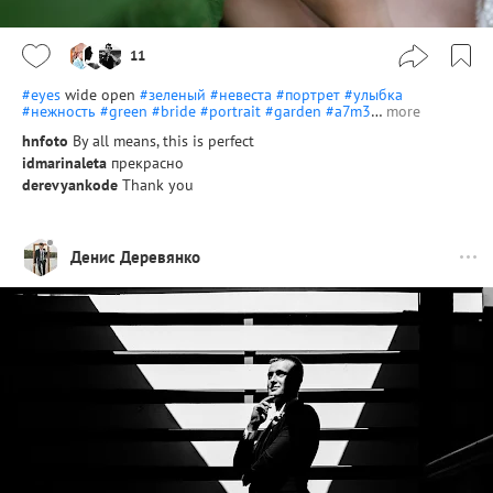
11
#eyes
wide open
#зеленый
#невеста
#портрет
#улыбка
#нежность
#green
#bride
#portrait
#garden
#a7m3
…
more
hnfoto
By all means, this is perfect
idmarinaleta
прекрасно
derevyankode
Thank you
Денис Деревянко