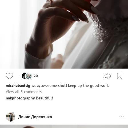
20
mischabaettig
wow, awesome shot! keep up the good work
View all 5 comments
nakphotography
Beautiful!
Денис Деревянко