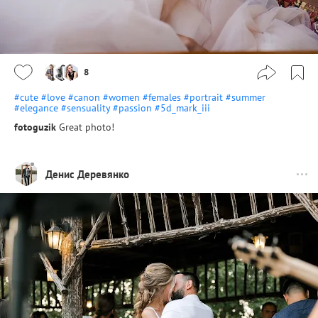
8
#cute
#love
#canon
#women
#females
#portrait
#summer
#elegance
#sensuality
#passion
#5d_mark_iii
fotoguzik
Great photo!
Денис Деревянко