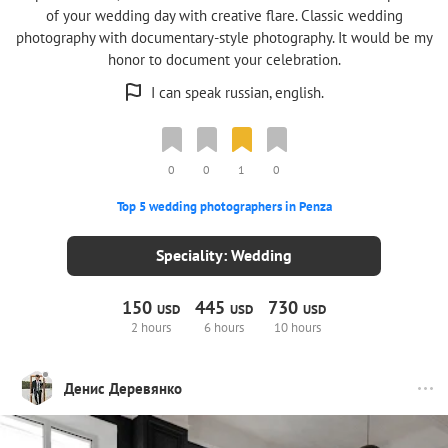
of your wedding day with creative flare. Classic wedding
photography with documentary-style photography. It would be my
honor to document your celebration.
I can speak russian, english.
0
0
1
0
Top 5 wedding photographers in Penza
Speciality: Wedding
150
445
730
USD
USD
USD
2 hours
6 hours
10 hours
Денис Деревянко