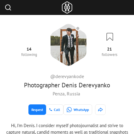
14
21
following
followers
@derevyankode
Photographer Denis Derevyanko
Penza, Russia
Request
Call
WhatsApp
Hi, I'm Denis. I consider myself photojournalist and strive to
capture natural, candid moments as well as traditional snapshots