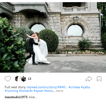
13
Full wed story:
mywed.com/ru/story/9840…
#crimea
#yalta
#running
#towards
#крым
#ялта
…
more
maostudio1975
nice..