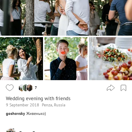
7
Wedding evening with friends
9 September 2018
Penza, Russia
goshovsky
Живенько)