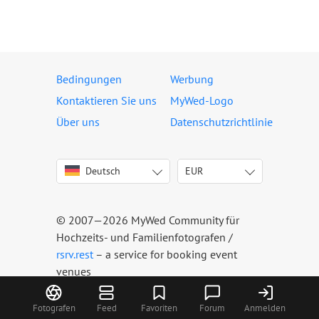
Bedingungen
Werbung
Kontaktieren Sie uns
MyWed-Logo
Über uns
Datenschutzrichtlinie
Deutsch
EUR
English
USD
Italiano
EUR
Français
CHF
© 2007—2026 MyWed Community für
Español
Hochzeits- und Familienfotografen /
Português
rsrv.rest
– a service for booking event
venues
Русский
Українська
Fotografen
Feed
Favoriten
Forum
Anmelden
Latviešu