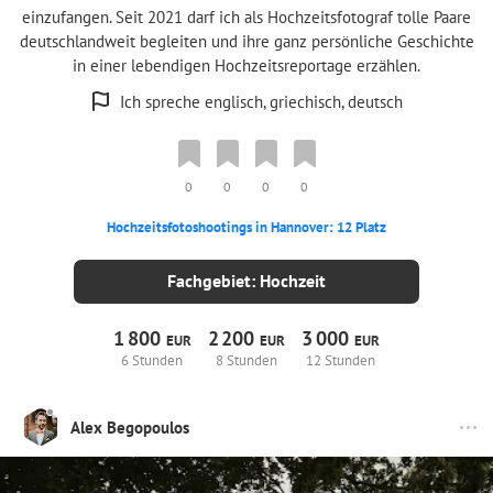
einzufangen. Seit 2021 darf ich als Hochzeitsfotograf tolle Paare
deutschlandweit begleiten und ihre ganz persönliche Geschichte
in einer lebendigen Hochzeitsreportage erzählen.
Ich spreche englisch, griechisch, deutsch
0
0
0
0
Hochzeitsfotoshootings in Hannover: 12 Platz
Fachgebiet: Hochzeit
1
800
2
200
3
000
EUR
EUR
EUR
6 Stunden
8 Stunden
12 Stunden
Alex Begopoulos