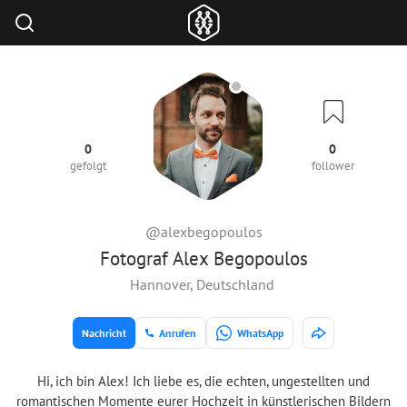
0
0
gefolgt
follower
@alexbegopoulos
Fotograf Alex Begopoulos
Hannover, Deutschland
Nachricht
Anrufen
WhatsApp
Hi, ich bin Alex! Ich liebe es, die echten, ungestellten und
romantischen Momente eurer Hochzeit in künstlerischen Bildern