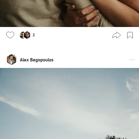
2
Alex Begopoulos