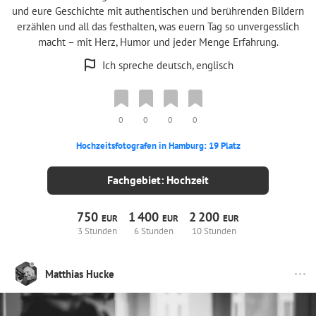
und eure Geschichte mit authentischen und berührenden Bildern
erzählen und all das festhalten, was euern Tag so unvergesslich
macht – mit Herz, Humor und jeder Menge Erfahrung.
Ich spreche deutsch, englisch
0
0
0
0
Hochzeitsfotografen in Hamburg: 19 Platz
Fachgebiet: Hochzeit
750
1
400
2
200
EUR
EUR
EUR
3 Stunden
6 Stunden
10 Stunden
Matthias Hucke