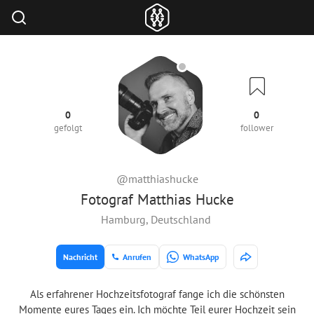
0
0
gefolgt
follower
@matthiashucke
Fotograf Matthias Hucke
Hamburg, Deutschland
Nachricht
Anrufen
WhatsApp
Als erfahrener Hochzeitsfotograf fange ich die schönsten
Momente eures Tages ein. Ich möchte Teil eurer Hochzeit sein