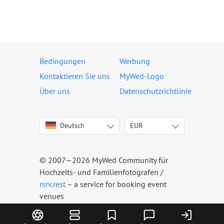
Bedingungen
Werbung
Kontaktieren Sie uns
MyWed-Logo
Über uns
Datenschutzrichtlinie
Deutsch
EUR
English
USD
Italiano
EUR
Français
CHF
© 2007—2026 MyWed Community für
Español
Hochzeits- und Familienfotografen /
Português
rsrv.rest
– a service for booking event
venues
Русский
Українська
Latviešu